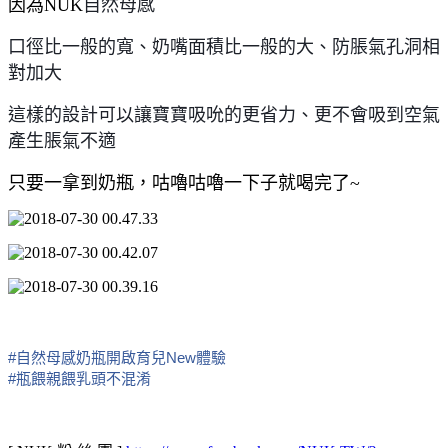
因為NUK
自然母感
口徑比一般的寬、
奶嘴面積比一般的大、
防脹氣孔洞相
對加大
這樣的設計可以讓寶寶吸吮的更省力、更不會吸到空氣
產生脹氣不適
只要一拿到奶瓶，咕嚕咕嚕一下子就喝完了~
#
自然母感奶瓶開啟育兒New體驗
#
瓶餵親餵乳頭不混淆