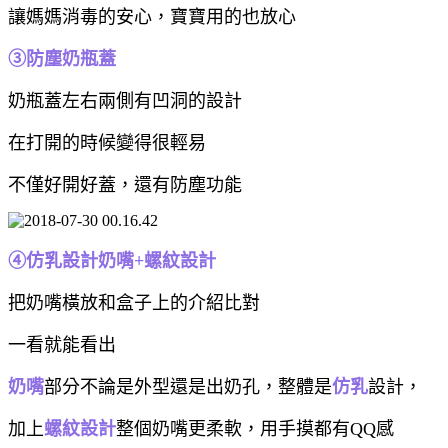
讓媽媽消毒的安心，寶寶用的也放心
③防塵
奶瓶蓋
奶瓶蓋左右兩側有凹洞的設計
在打開的時候變得很輕易
不僅好開好蓋，還有防塵功能
④仿乳設計奶嘴+螺紋設計
把奶嘴橫放和盒子上的介紹比對
一看就能看出
奶嘴
部分不論是外型還是出奶孔，整體是
仿乳
設計，
加上
螺紋設計
整個奶嘴更柔軟，用手摸都有QQ感